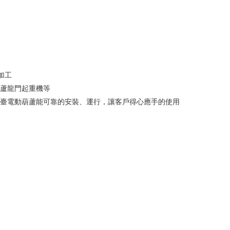
加工
蘆龍門起重機等
臺電動葫蘆能可靠的安裝、運行，讓客戶得心應手的使用